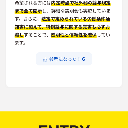
希望される方には
内定時点で社外秘の給与規定
まで全て開示
し、詳細な説明会も実施していま
す。さらに、
法定で定められている労働条件通
知書に加えて、特例給与に関する覚書も必ずお
渡し
することで、
透明性と信頼性を確保
してい
ます。
6
参考になった！