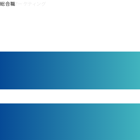
募集要項カテゴリ:
人事・採用・教育
総務
経理・財務
情報システム
広報・マーケティング
総合職
総合職